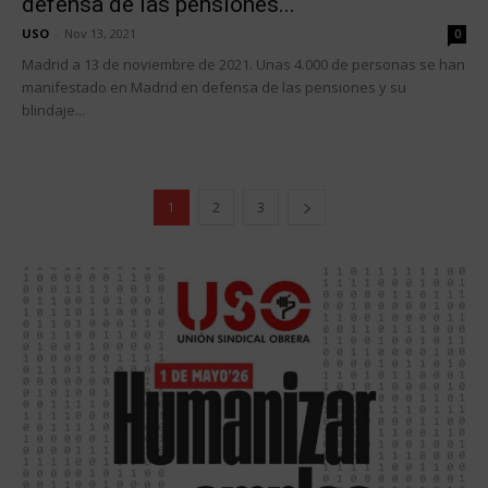
defensa de las pensiones...
USO
-
Nov 13, 2021
0
Madrid a 13 de noviembre de 2021. Unas 4.000 de personas se han
manifestado en Madrid en defensa de las pensiones y su
blindaje...
1
2
3