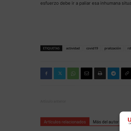
esfuerzo debe ir a paliar esa inhumana situ
ETIQUETAS
actividad
covid19
pralización
rd
Artículo anterior
Artículos relacionados
Más del autor