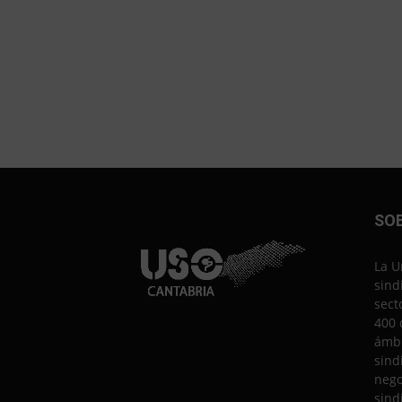
SO
La U
sind
sect
400 
ámbi
sind
nego
sind