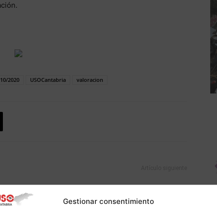
ación.
10/2020
USOCantabria
valoracion
Artículo siguiente
Gestionar consentimiento