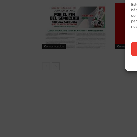
Est
háb
con
per
nu
Comunicados
Comunicados
.