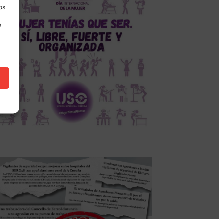
los
o