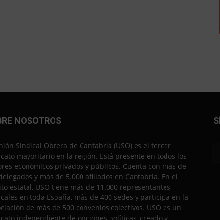
BRE NOSOTROS
S
nión Sindical Obrera de Cantabria (USO) es el tercer
icato mayoritario en la región. Está presente en todos los
ores económicos privados y públicos. Cuenta con más de
delegados y más de 5.000 afiliados en Cantabria. En el
to estatal, USO tiene más de 11.000 representantes
icales en toda España, más de 400 sedes y participa en la
ciación de más de 500 convenios colectivos. USO es un
icato independiente de opciones políticas, creado y