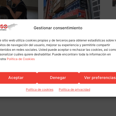
Gestionar consentimiento
al
Accion Sindical
onoce el derecho de las
Firmado el convenio colectivo de
e hogar a cobrar el
Propicia Nereo Hnos.
e sitio web utiliza cookies propias y de terceros para obtener estadísticas sobre 
itaciones
itos de navegación del usuario, mejorar su experiencia y permitirle compartir
tenidos en redes sociales. Usted puede aceptar o rechazar las cookies, así com
sonalizar cuáles quiere deshabilitar. Puede encontrarv toda la información en
estra
Política de Cookies
Aceptar
Denegar
Ver preferencias
Política de cookies
Política de privacidad