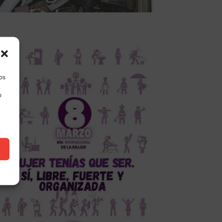
los
o