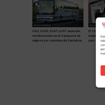
Accion Sindical
Accion Sindic
USO, CCOO, SCAT y UGT anuncian
El TSJC rec
movilizaciones en el transporte de
empleadas d
Est
viajeros por carretera de Cantabria
paro sin lim
háb
con
per
nu