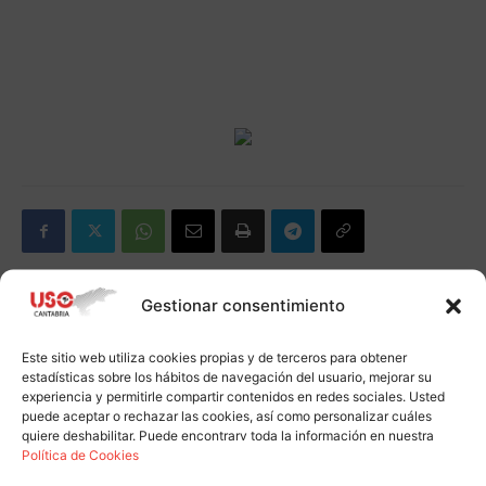
Gestionar consentimiento
Artículo anterior
Artículo siguiente
Este sitio web utiliza cookies propias y de terceros para obtener
La mayor federación sindical
USO acusa al Gobierno
estadísticas sobre los hábitos de navegación del usuario, mejorar su
europea pide «la readmisión
cántabro de encubrir el
experiencia y permitirle compartir contenidos en redes sociales. Usted
inmediata» de los despedidos
despido de sindicalistas en
puede aceptar o rechazar las cookies, así como personalizar cuáles
de GSW.
GSW
quiere deshabilitar. Puede encontrarv toda la información en nuestra
Política de Cookies