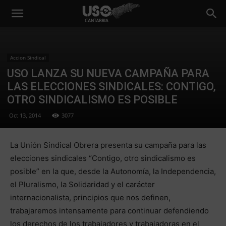
Accion Sindical
USO LANZA SU NUEVA CAMPAÑA PARA
LAS ELECCIONES SINDICALES: CONTIGO,
OTRO SINDICALISMO ES POSIBLE
Oct 13, 2014
3077
La Unión Sindical Obrera presenta su campaña para las
elecciones sindicales “Contigo, otro sindicalismo es
posible” en la que, desde la Autonomía, la Independencia,
el Pluralismo, la Solidaridad y el carácter
internacionalista, principios que nos definen,
trabajaremos intensamente para continuar defendiendo
los derechos de los trabajadores y trabajadoras en el