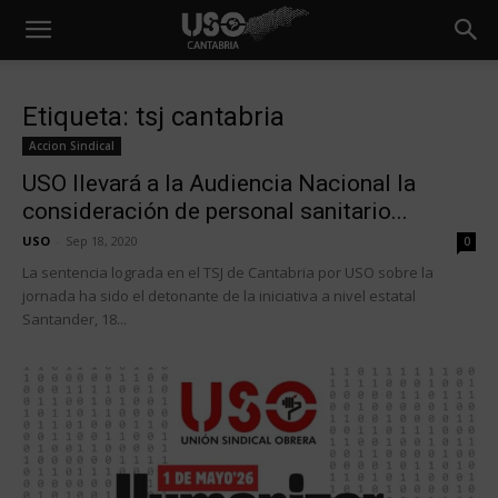
Etiqueta: tsj cantabria
Accion Sindical
USO llevará a la Audiencia Nacional la
consideración de personal sanitario...
USO
-
Sep 18, 2020
0
La sentencia lograda en el TSJ de Cantabria por USO sobre la
jornada ha sido el detonante de la iniciativa a nivel estatal
Santander, 18...