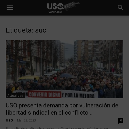
Etiqueta: suc
Actualidad
USO presenta demanda por vulneración de
libertad sindical en el conflicto...
USO
-
Mar 28, 2023
0
El sindicato defiende que en el Orecla se vulneró derechos