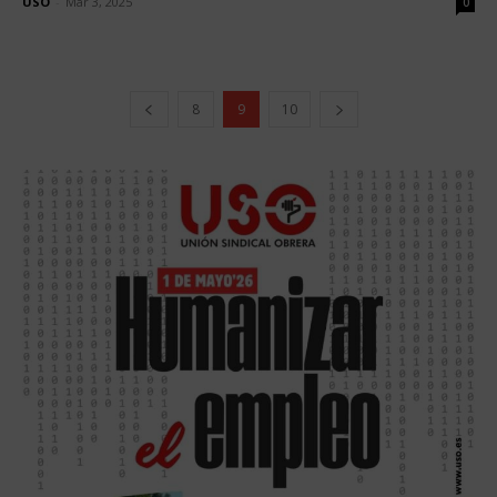
USO
-
Mar 3, 2025
0
8
9
10