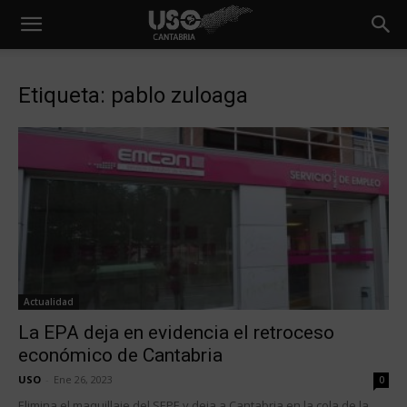
Etiqueta: pablo zuloaga
Actualidad
La EPA deja en evidencia el retroceso
económico de Cantabria
USO
-
Ene 26, 2023
0
Elimina el maquillaje del SEPE y deja a Cantabria en la cola de la