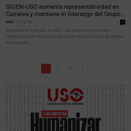
SIGEN-USO aumenta representatividad en
Corrales y mantiene el liderazgo del Grupo...
USO
-
Jul 16, 2021
0
Santander a 16 de julio de 2021.- Las elecciones sindicales
celebradas ayer en la planta de Nissan en Los Corrales de Buelna
ha deparado...
1
2
3