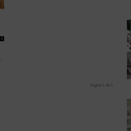
0
..
Página 1 de 5