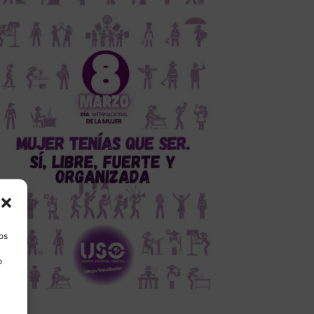
los
o