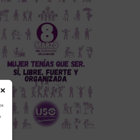
los
o