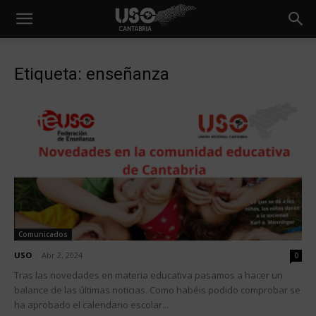
Etiqueta: enseñanza
Comunicados
USO
-
Abr 2, 2024
0
Tras las novedades en materia educativa pasamos a hacer un
balance de las últimas noticias. Como habéis podido comprobar se
ha aprobado el calendario escolar...