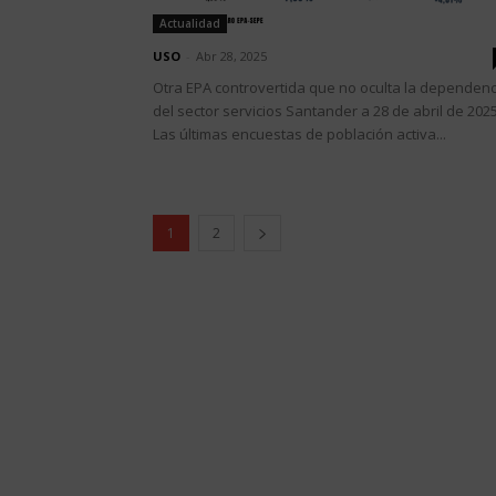
Actualidad
USO
-
Abr 28, 2025
Otra EPA controvertida que no oculta la dependenc
del sector servicios Santander a 28 de abril de 2025
Las últimas encuestas de población activa...
1
2