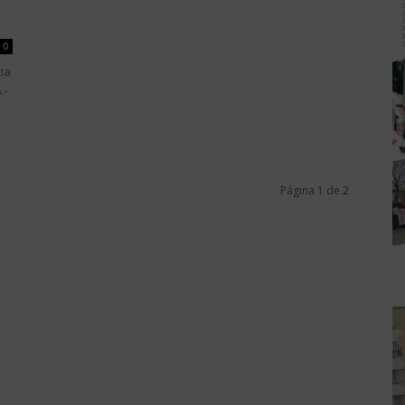
0
ia
.-
Página 1 de 2