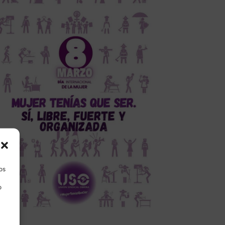
los
o