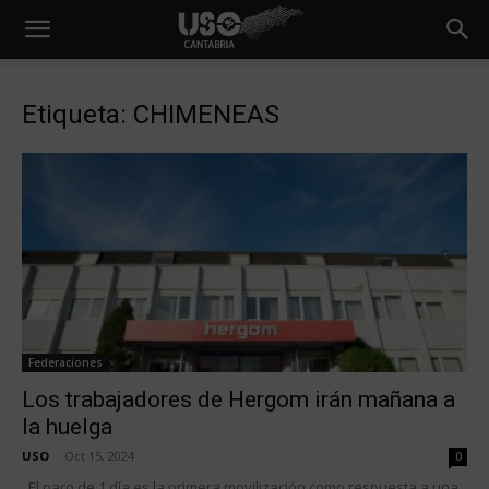
Etiqueta: CHIMENEAS
Federaciones
Los trabajadores de Hergom irán mañana a
la huelga
USO
-
Oct 15, 2024
0
El paro de 1 día es la primera movilización como respuesta a una