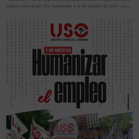
bajada salarial del 15% Santander a 15 de octubre de 2024.- Los...