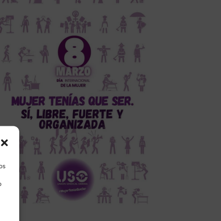
los
o