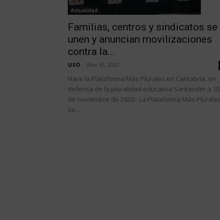
Actualidad
Familias, centros y sindicatos se
unen y anuncian movilizaciones
contra la...
USO
-
Nov 10, 2020
Nace la Plataforma Más Plurales en Cantabria, en
defensa de la pluralidad educativa Santander a 10
de noviembre de 2020.- La Plataforma Más Plurale
se...