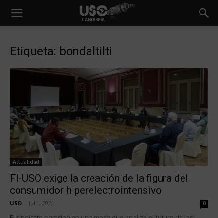
Etiqueta: bondaltilti
Actualidad
FI-USO exige la creación de la figura del
consumidor hiperelectrointensivo
USO
-
Jul 1, 2021
0
El sindicato participó en una mesa que analizó el futuro de las