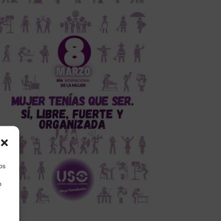
los
o