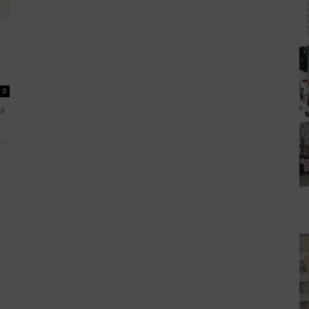
0
té
..