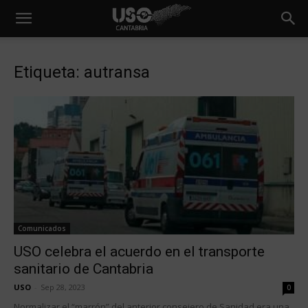
Etiqueta: autransa
Comunicados
USO celebra el acuerdo en el transporte
sanitario de Cantabria
USO
-
Sep 28, 2023
0
Normalizar el “marrón” del anterior consejero de Sanidad era una