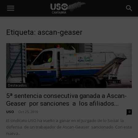
Etiqueta: ascan-geaser
Destacados
5ª sentencia consecutiva ganada a Ascan-
Geaser por sanciones a los afiliados...
USO
-
Oct 25, 2016
0
El sindicato USO ha vuelto a ganar en el Juzgado de lo Social la
defensa de un trabajador de Ascan-Geaser sancionado. Con esta
nueva...