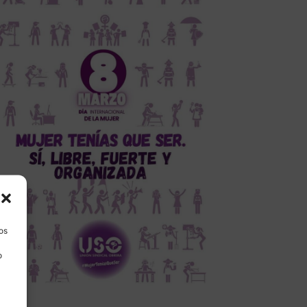
los
o