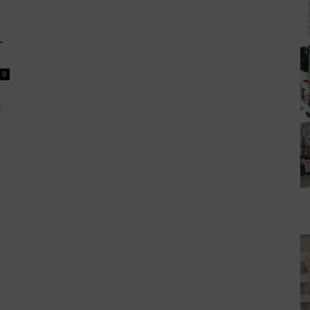
L
0
e