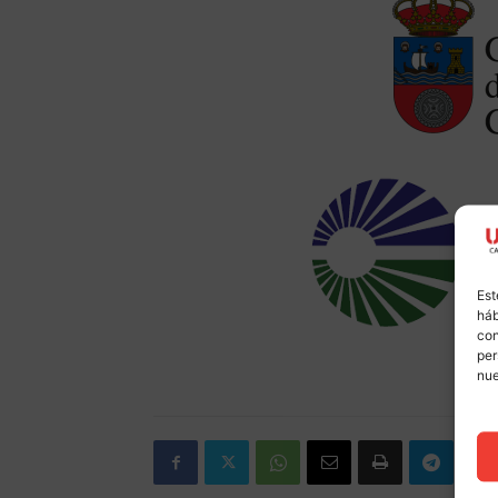
Est
háb
con
per
nu