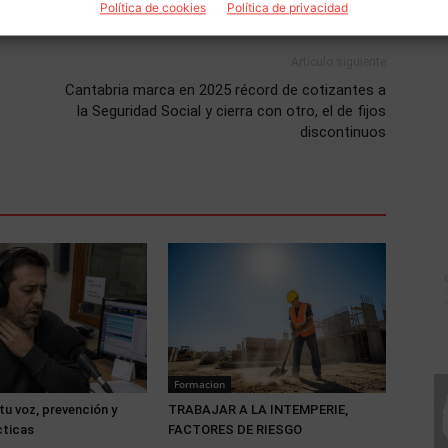
Política de cookies
Política de privacidad
Artículo siguiente
Cantabria marca en 2025 récord de cotizantes a
la Seguridad Social y cierra con otro, el de fijos
discontinuos
Formacion
tu voz, prevención y
TRABAJAR A LA INTEMPERIE,
cticas
FACTORES DE RIESGO