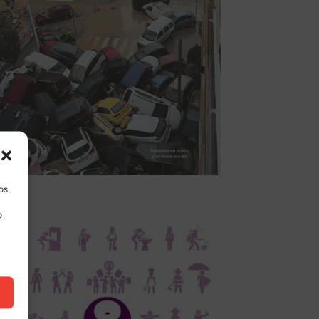
los
o