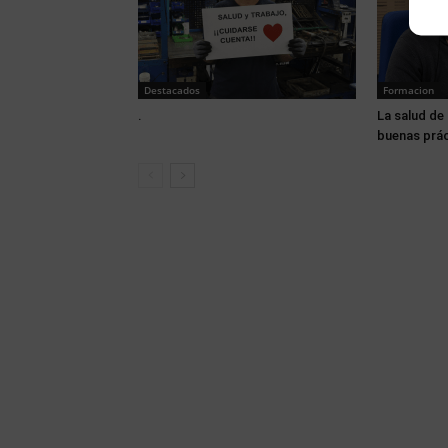
Destacados
Formacion
.
La salud de 
buenas prá