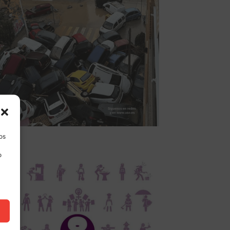
los
o