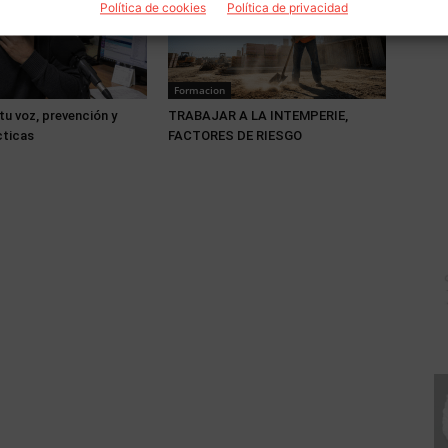
Política de cookies
Política de privacidad
Formacion
tu voz, prevención y
TRABAJAR A LA INTEMPERIE,
cticas
FACTORES DE RIESGO