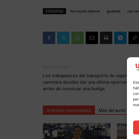
ETIQUETAS
formación laboral
igualdad
uso ca
Artículo anterior
Los trabajadores del transporte de viajeros po
carretera deciden dar una última oportunidad
Est
háb
antes de convocar una huelga
con
per
nu
Artículos relacionados
Más del autor