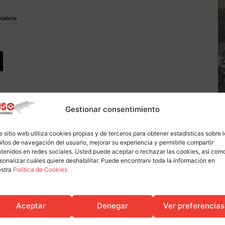
ntabria
Gestionar consentimiento
Artículo siguiente
r
Convocada una huelga en el trasporte de
viajeros por carretera en Cantabria
e sitio web utiliza cookies propias y de terceros para obtener estadísticas sobre 
itos de navegación del usuario, mejorar su experiencia y permitirle compartir
tenidos en redes sociales. Usted puede aceptar o rechazar las cookies, así com
sonalizar cuáles quiere deshabilitar. Puede encontrarv toda la información en
estra
Política de Cookies
Aceptar
Denegar
Ver preferencias