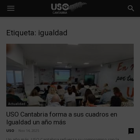
Etiqueta: igualdad
Actualidad
USO Cantabria forma a sus cuadros en
Igualdad un año más
USO
-
Nov 14, 2025
0
Un año más, USO Cantabria refuerza su compromiso con la