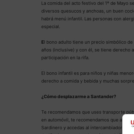
La comida del acto festivo del 1º de Mayo s
diversos quesucos y anchoas, un buen cocid
habrá menú infantil. Las personas con alerg
especial.
E
l bono adulto tiene un precio simbólico de
años (inclusive) y con él, se tiene derecho 
participación en la rifa.
El bono infantil es para niños y niñas meno
derecho a comida y bebida y muchas sorpre
¿Cómo desplazarme a Santander?
Te recomendamos que uses transporte públic
en automóvil, te recomendamos que acceda
Sardinero y accedas al intercambiador de l