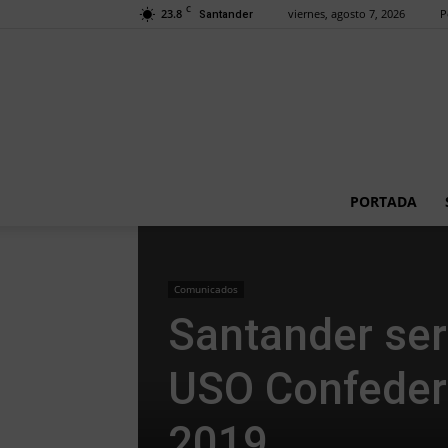
C
23.8
viernes, agosto 7, 2026
P
Santander
PORTADA
Comunicados
Santander ser
USO Confedera
2019