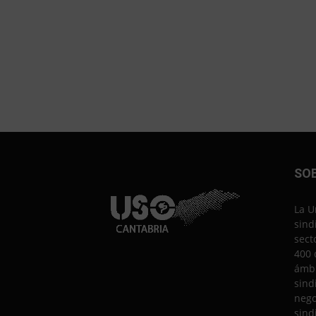
SO
La U
sind
sect
400 
ámbi
sind
nego
sind