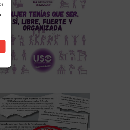
los
o