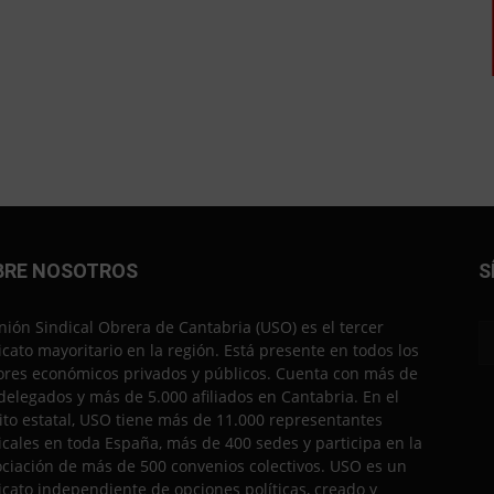
BRE NOSOTROS
S
nión Sindical Obrera de Cantabria (USO) es el tercer
icato mayoritario en la región. Está presente en todos los
ores económicos privados y públicos. Cuenta con más de
delegados y más de 5.000 afiliados en Cantabria. En el
to estatal, USO tiene más de 11.000 representantes
icales en toda España, más de 400 sedes y participa en la
ciación de más de 500 convenios colectivos. USO es un
icato independiente de opciones políticas, creado y