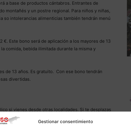
erá a base de productos cántabros. Entrantes de
o montañés y un postre regional. Para niños y niñas,
ia so intolerancias alimenticias también tendrán menú
 2 €. Este bono será de aplicación a los mayores de 13
a la comida, bebida ilimitada durante la misma y
res de 13 años. Es gratuito. Con ese bono tendrán
sas divertidas.
o si vienes desde otras localidades. Si te desplazas
s al aparcamiento de los Campos de Sport del
Gestionar consentimiento
a línea de autobuses municipal que con una frecuencia