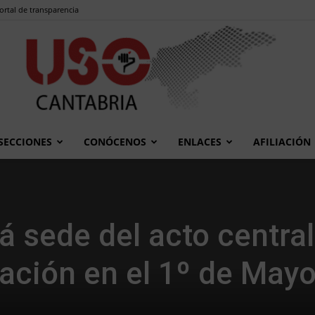
ortal de transparencia
SECCIONES
CONÓCENOS
ENLACES
AFILIACIÓN
USO
á sede del acto central
ción en el 1º de May
Cantabria