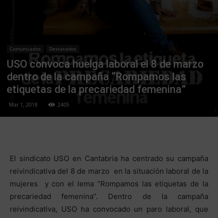
Comunicados
Destacados
USO convoca huelga laboral el 8 de marzo
dentro de la campaña “Rompamos las
etiquetas de la precariedad femenina”
Mar 1, 2018
2405
El sindicato USO en Cantabria ha centrado su campaña
reivindicativa del 8 de marzo en la situación laboral de la
mujeres y con el lema “Rompamos las etiquetas de la
precariedad femenina”. Dentro de la campaña
reivindicativa, USO ha convocado un paro laboral, que