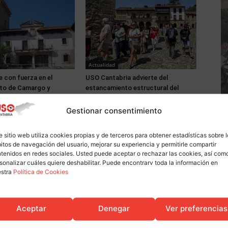
Actualidad
 con fuerza en el
USO Cantabria advierte del
to de Camargo y
estancamiento estructural del
es años y medio de
mercado laboral pese a la mejora
las elecciones sindicales
estacional del empleo
Gestionar consentimiento
e sitio web utiliza cookies propias y de terceros para obtener estadísticas sobre 
itos de navegación del usuario, mejorar su experiencia y permitirle compartir
tenidos en redes sociales. Usted puede aceptar o rechazar las cookies, así com
sonalizar cuáles quiere deshabilitar. Puede encontrarv toda la información en
estra
Política de Cookies
Aceptar
Denegar
Ver preferencias