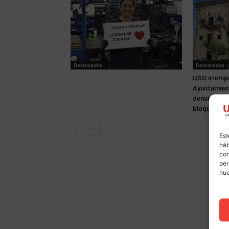
Destacados
Destacados
.
USO irrumpe
Ayuntamien
denuncia tr
bloqueo de 
Est
háb
con
per
nu