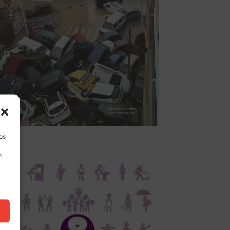
los
o