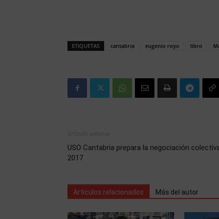
ETIQUETAS
cantabria
eugenio royo
libro
Ma
Artículo anterior
USO Cantabria prepara la negociación colectiv
2017
Artículos relacionados
Más del autor