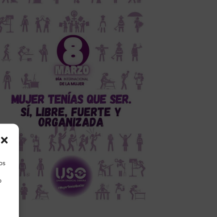
los
o