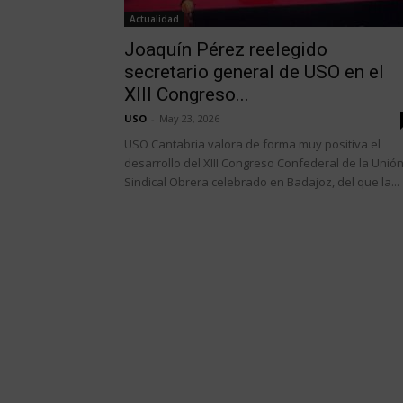
Actualidad
Joaquín Pérez reelegido
secretario general de USO en el
XIII Congreso...
USO
-
May 23, 2026
USO Cantabria valora de forma muy positiva el
desarrollo del XIII Congreso Confederal de la Unió
Sindical Obrera celebrado en Badajoz, del que la...