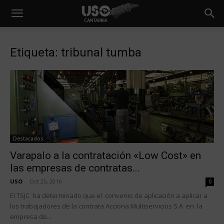
Etiqueta: tribunal tumba
Destacados
Varapalo a la contratación «Low Cost» en
las empresas de contratas...
USO
-
Oct 25, 2016
0
El TSJC ha determinado que el convenio de aplicación a aplicar a
los trabajadores de la contrata Acciona Multiservicios S.A en la
empresa de...