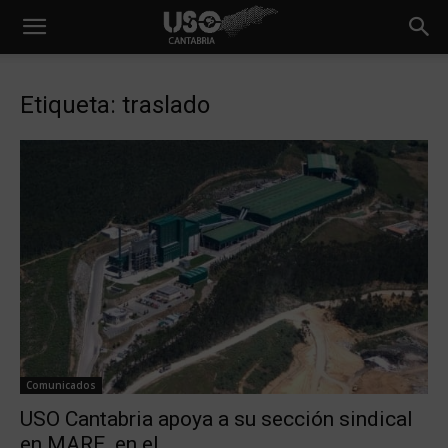
Etiqueta: traslado
Comunicados
USO Cantabria apoya a su sección sindical
en MARE en el...