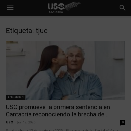
Etiqueta: tjue
Actualidad
USO promueve la primera sentencia en
Cantabria reconociendo la brecha de...
USO
-
Jun 12, 2025
0
Santander a 12 de junio de 2025.- El Juzgado de lo Social nº 4 de