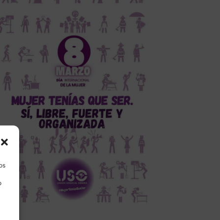
los
o