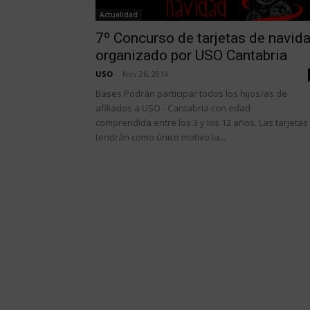
Actualidad
7º Concurso de tarjetas de navid
organizado por USO Cantabria
USO
-
Nov 26, 2014
Bases Podrán participar todos los hijos/as de
afiliados a USO - Cantabria con edad
comprendida entre los 3 y los 12 años. Las tarjetas
tendrán como único motivo la...