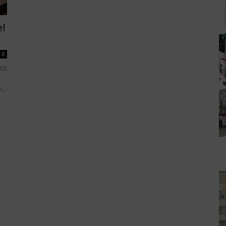
el
0
SO)
...