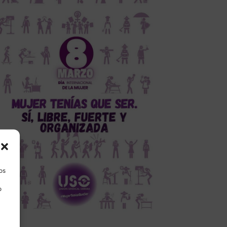
los
o