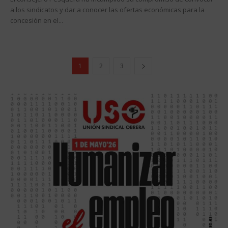
a los sindicatos y dar a conocer las ofertas económicas para la
concesión en el...
1
2
3