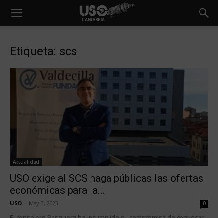
Etiqueta: scs
Actualidad
USO exige al SCS haga públicas las ofertas
económicas para la...
USO
-
May 3, 2023
0
El consejero Pesquera ha incumplido su compromiso de convocar