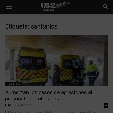
Etiqueta: sanitarios
Actualidad
Aumentan los casos de agresiones al
personal de ambulancias
USO
-
Ago 19, 2022
0
USO exige a la consejería de Sanidad que se aplique el mismo