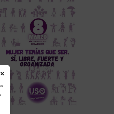
los
o