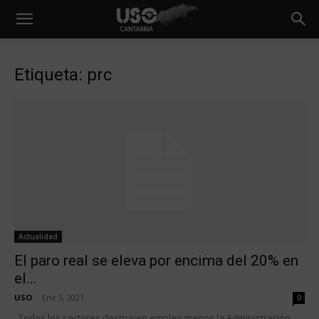
Etiqueta: prc
Actualidad
El paro real se eleva por encima del 20% en
el...
USO
-
Ene 5, 2021
0
Todos los sectores destruyen empleo menos la Administración