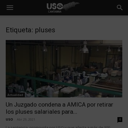
Etiqueta: pluses
Actualidad
Un Juzgado condena a AMICA por retirar
los pluses salariales para...
USO
-
Abr 29, 2021
0
La sentencia, promovida por USO y que afecta a más de 300