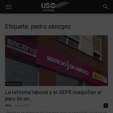
Etiqueta: pedro sáncgez
Actualidad
La reforma laboral y el SEPE maquillan el
paro de un...
USO
-
Oct 4, 2022
0
Mientras se registran 657 parados más, la Seguridad Social da de