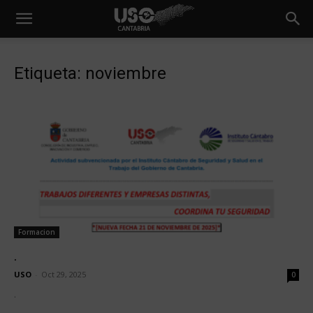
Etiqueta: noviembre
Formacion
.
USO
-
Oct 29, 2025
0
.