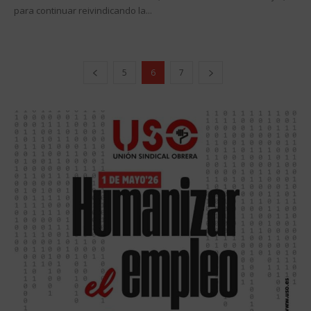
para continuar reivindicando la...
5
6
7