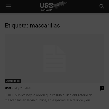
Etiqueta: mascarillas
Actualidad
USO
-
May 20, 2020
0
El BOE publica hoy la orden que regula el uso obligatorio de
mascarillas en la vía pública, en espacios al aire libre y en...