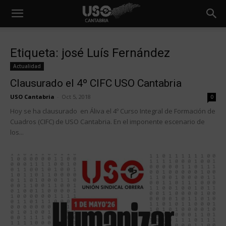
Etiqueta: josé Luís Fernández
Actualidad
Clausurado el 4º CIFC USO Cantabria
USO Cantabria
-
Oct 5, 2018
0
Hoy se ha clausurado en Áliva el 4º Curso Integral de Formación de
Cuadros (CIFC) de USO Cantabria. En el imponente escenario de
los...