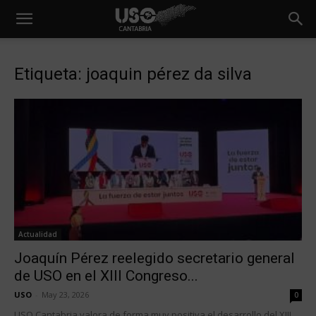
Etiqueta: joaquin pérez da silva
Actualidad
Joaquín Pérez reelegido secretario general
de USO en el XIII Congreso...
USO
-
May 23, 2026
0
USO Cantabria valora de forma muy positiva el desarrollo del XIII