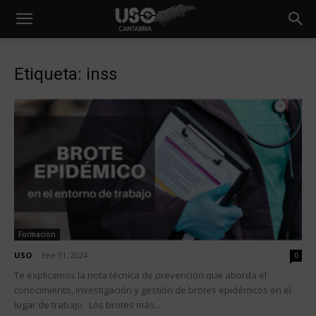
Etiqueta: inss
Formacion
USO
-
Ene 31, 2024
0
Te explicamos la nota técnica de prevención que aborda el
conocimiento, investigación y gestión de brotes epidémicos en el
lugar de trabajo. Los brotes más...