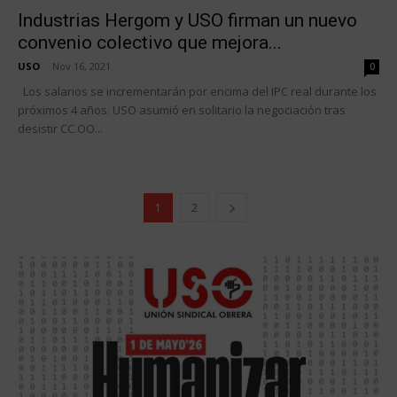
Industrias Hergom y USO firman un nuevo
convenio colectivo que mejora...
USO
-
Nov 16, 2021
0
Los salarios se incrementarán por encima del IPC real durante los
próximos 4 años. USO asumió en solitario la negociación tras
desistir CC.OO...
1
2