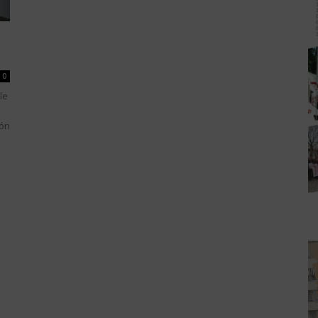
0
le
ión