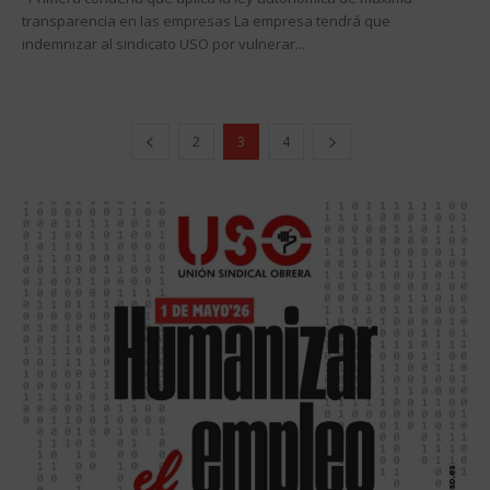
transparencia en las empresas La empresa tendrá que
indemnizar al sindicato USO por vulnerar...
2
3
4