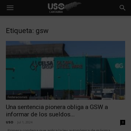
Etiqueta: gsw
Federaciones
Una sentencia pionera obliga a GSW a
informar de los sueldos...
USO
-
Jul 1, 2024
0
Primera condena que aplica la ley autonómica de máxima