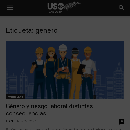
Etiqueta: genero
Formacion
Género y riesgo laboral distintas
consecuencias
USO
-
Nov 28, 2024
0
El género constituye un factor diferenciador por sí mismo, y es un