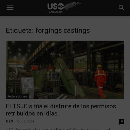
Etiqueta: forgings castings
Federaciones
El TSJC sitúa el disfrute de los permisos
retribuidos en días...
USO
-
Oct 7, 2024
0
USO denunció a la empresa Forging & Casting por aplicar el